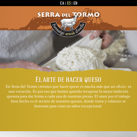
CA
|
ES
|
EN
El arte de hacer queso
En Serra del Tormo creemos que hacer queso es mucha más que un oficio: es
una vocación. Es por eso que hemos querido recuperar la mejor tradición
quesera para dar forma a cada una de nuestras piezas. El amor por el trabajo
bien hecho es el secreto de nuestros quesos, donde tierra y esfuerzo se
fusionan para crear un sabor excepcional.