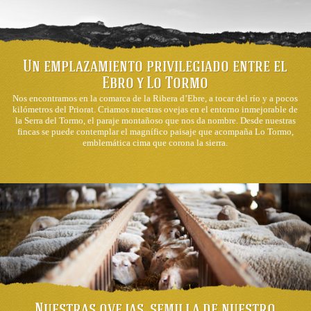
Un emplazamiento privilegiado entre el
Ebro y Lo Tormo
Nos encontramos en la comarca de la Ribera d’Ebre, a tocar del río y a pocos
kilómetros del Priorat. Criamos nuestras ovejas en el entorno inmejorable de
la Serra del Tormo, el paraje montañoso que nos da nombre. Desde nuestras
fincas se puede contemplar el magnífico paisaje que acompaña Lo Tormo,
emblemática cima que corona la sierra.
Nuestras ovejas, semilla de nuestro